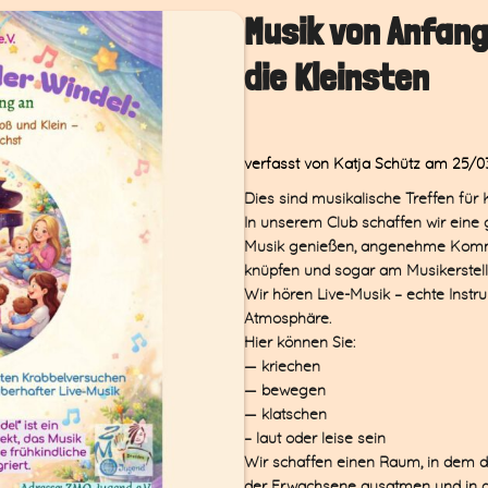
Musik von Anfang
die Kleinsten
verfasst von Katja Schütz
am 25/0
Dies sind musikalische Treffen für K
In unserem Club schaffen wir eine 
Musik genießen, angenehme Kommu
knüpfen und sogar am Musikerstel
Wir hören Live-Musik – echte Instr
Atmosphäre.
Hier können Sie:
— kriechen
— bewegen
— klatschen
– laut oder leise sein
Wir schaffen einen Raum, in dem da
der Erwachsene ausatmen und in d